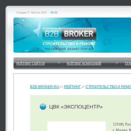
Сегодня
07 августа 2026
|
00:19
РЕЙТИНГ САЙТОВ
РЕЙТИНГ КОМПАНИЙ
ТЕ
B2B-BROKER.RU
->
РЕЙТИНГ
->
СТРОИТЕЛЬСТВО И РЕМ
ЦВК «ЭКСПОЦЕНТР»
123100, Рос
г. Москва, 