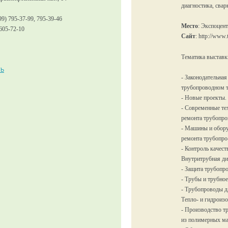
диагностика, свар
99) 795-37-99, 795-39-46
Место
: Экспоцен
 605-72-10
Сайт
: http://www.
Тематика выставк
ТЬ
- Законодательная
трубопроводном т
- Новые проекты.
- Современные те
ремонта трубопро
- Машины и обору
ремонта трубопро
- Контроль качест
Внутритрубная ди
- Защита трубопро
- Трубы и трубное
- Трубопроводы д
Тепло- и гидроизо
- Производство т
из полимерных ма