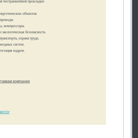
ля бестраншейной прокладки
нергетических объектов.
опроводы
ы, компрессоры.
 экологическая безопасность
ранспорта, охрана труда.
оводных систем.
тестация кадров.
ставкам компании
ПИСКУ