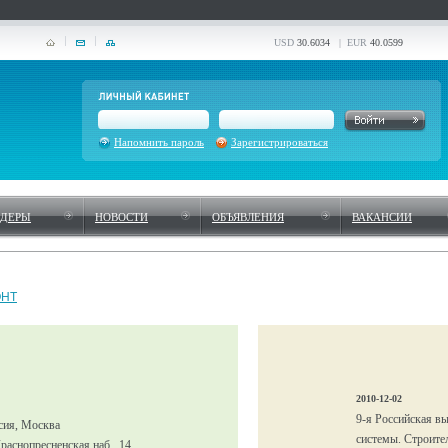
USD
30.6034
| EUR
40.0599
Напомнить пароль
Зарегистрироваться
НДЕРЫ
НОВОСТИ
ОБЪЯВЛЕНИЯ
ВАКАНСИИ
ОНТ
2010-12-02
9-я Российская в
сия, Москва
системы. Строител
Краснопресненская наб., 14