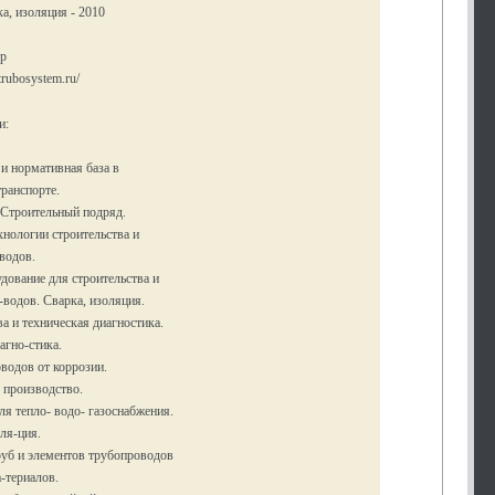
ка, изоляция - 2010
тр
trubosystem.ru/
и:
 и нормативная база в
ранспорте.
 Строительный подряд.
хнологии строительства и
водов.
дование для строительства и
-водов. Сварка, изоляция.
ва и техническая диагностика.
агно-стика.
водов от коррозии.
 производство.
ля тепло- водо- газоснабжения.
ля-ция.
руб и элементов трубопроводов
-териалов.